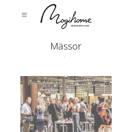
Mässor
Läs mer om mässan här
.