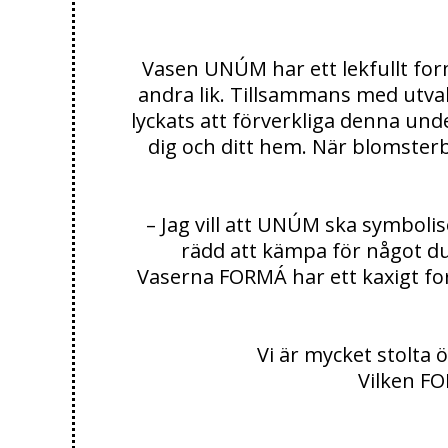
Vasen UNÚM har ett lekfullt form
andra lik. Tillsammans med utva
lyckats att förverkliga denna und
dig och ditt hem. När blomster
– Jag vill att UNÚM ska symboli
rädd att kämpa för något du
Vaserna FORMÁ har ett kaxigt form
Vi är mycket stolta 
Vilken FO