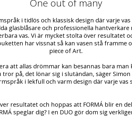
One out of many
språk i tidlös och klassisk design där varje vas
lda glasblåsare och professionella hantverkare
erbara vas. Vi är mycket stolta över resultatet 
buketten har vissnat så kan vasen stå framme o
piece of Art.
sera att allas drömmar kan besannas bara man k
 tror på, det lönar sig i slutändan, säger Sim
språk i lekfull och varm design där varje vas s
över resultatet och hoppas att FORMÁ blir en del
RMÁ speglar dig? I en DUO gör dom sig verkligen