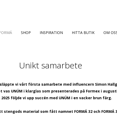
FORMÁ
SHOP
INSPIRATION
HITTA BUTIK
OM OS
Unikt samarbete
släppte vi vårt första samarbete med influencern Simon Hall
et vas
UNÚM i klarglas som presenterades på Formex i augusti
 2025 följde vi upp succén med UNÚM i en vacker brun färg.
 ett stengods material som fått namnet FORMÁ 32 och FORMÁ 