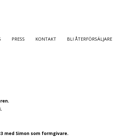
S
PRESS
KONTAKT
BLI ÅTERFÖRSÄLJARE
gren.
.
33 med Simon som formgivare.